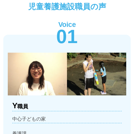
児童養護施設職員の声
Voice
01
Y
職員
中心子どもの家
養護課