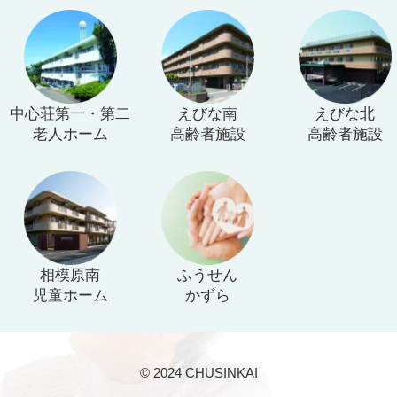
中心荘第一・第二
えびな南
えびな北
老人ホーム
高齢者施設
高齢者施設
相模原南
ふうせん
児童ホーム
かずら
© 2024 CHUSINKAI