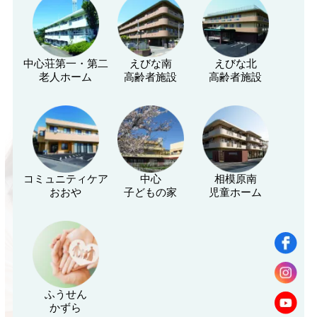
中心荘第一・第二
えびな南
えびな北
老人ホーム
高齢者施設
高齢者施設
コミュニティケア
中心
相模原南
おおや
子どもの家
児童ホーム
ふうせん
かずら