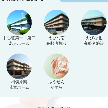
中心荘第一・第二
えびな南
えびな北
老人ホーム
高齢者施設
高齢者施設
相模原南
ふうせん
児童ホーム
かずら