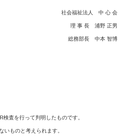
社会福祉法人 中 心 会
理 事 長 浦野 正男
総務部長 中本 智博
CR検査を行って判明したものです。
はないものと考えられます。