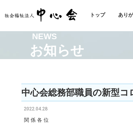
トップ
あり
NEWS
お知らせ
中心会総務部職員の新型コ
2022.04.28
関 係 各 位