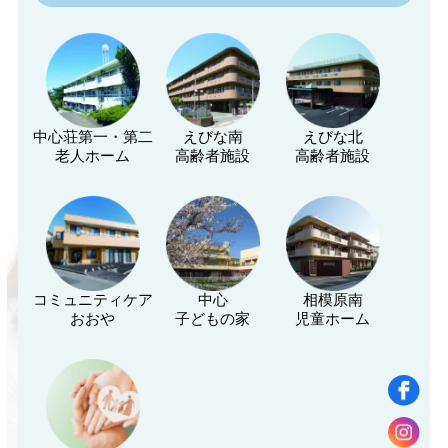
中心荘第一・第二
えびな南
えびな北
老人ホーム
高齢者施設
高齢者施設
コミュニティケア
中心
相模原南
おおや
子どもの家
児童ホーム