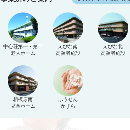
中心荘第一・第二
えびな南
えびな北
老人ホーム
高齢者施設
高齢者施設
相模原南
ふうせん
児童ホーム
かずら