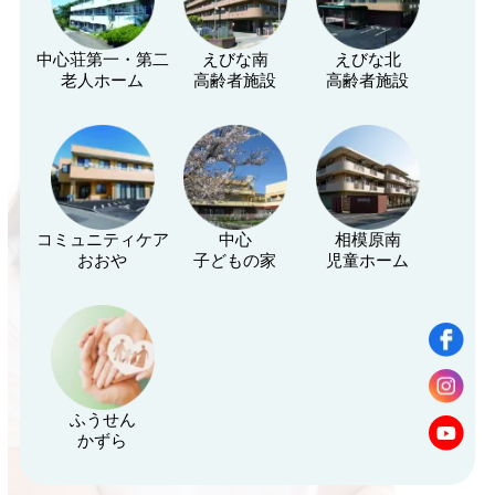
中心荘第一・第二
えびな南
えびな北
老人ホーム
高齢者施設
高齢者施設
コミュニティケア
中心
相模原南
おおや
子どもの家
児童ホーム
ふうせん
かずら