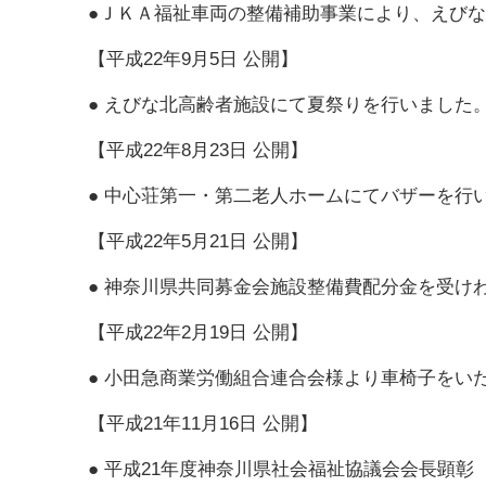
●
ＪＫＡ福祉車両の整備補助事業により、えびな
【平成22年9月5日 公開】
●
えびな北高齢者施設にて夏祭りを行いました
【平成22年8月23日 公開】
●
中心荘第一・第二老人ホームにてバザーを行
【平成22年5月21日 公開】
●
神奈川県共同募金会施設整備費配分金を受け
【平成22年2月19日 公開】
●
小田急商業労働組合連合会様より車椅子をい
【平成21年11月16日 公開】
●
平成21年度神奈川県社会福祉協議会会長顕彰