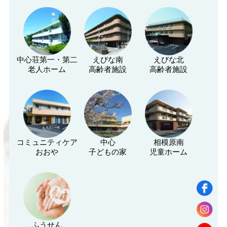
中心荘第一・第二
えびな南
えびな北
老人ホーム
高齢者施設
高齢者施設
コミュニティケア
中心
相模原南
おおや
子どもの家
児童ホーム
ふうせん