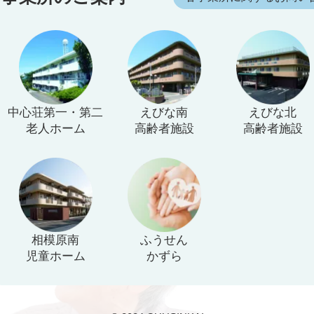
中心荘第一・第二
えびな南
えびな北
老人ホーム
高齢者施設
高齢者施設
相模原南
ふうせん
児童ホーム
かずら